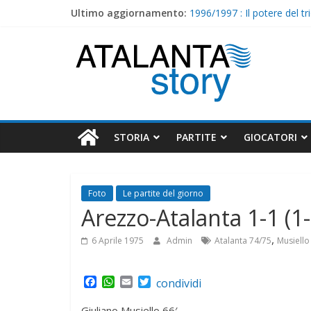
Skip
Ultimo aggiornamento:
1996/1997 : Il potere del tr
to
I nostri ritiri – 1997/1998
content
Atalanta
1998/1999 : Cristiano Doni
I nostri ritiri – 1996/1997
1997/1998 : Caccia e Lucar
Story
STORIA
PARTITE
GIOCATORI
Foto
Le partite del giorno
Arezzo-Atalanta 1-1 (1-
,
6 Aprile 1975
Admin
Atalanta 74/75
Musiello
F
W
E
T
condividi
a
h
m
w
c
a
a
i
Giuliano Musiello 66′