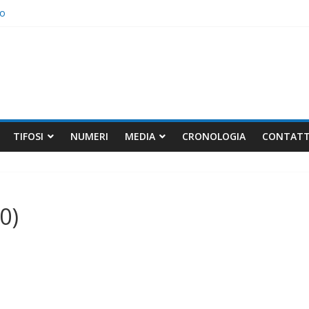
io
elli non bastano
TIFOSI
NUMERI
MEDIA
CRONOLOGIA
CONTATT
0)