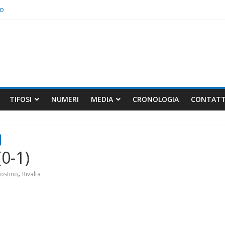
io
elli non bastano
TIFOSI
NUMERI
MEDIA
CRONOLOGIA
CONTATT
0-1)
,
ostino
Rivalta