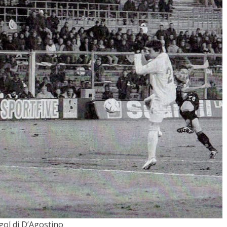
 gol di D’Agostino