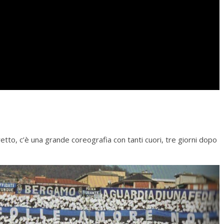
etto, c’è una grande coreografia con tanti cuori, tre giorni dopo