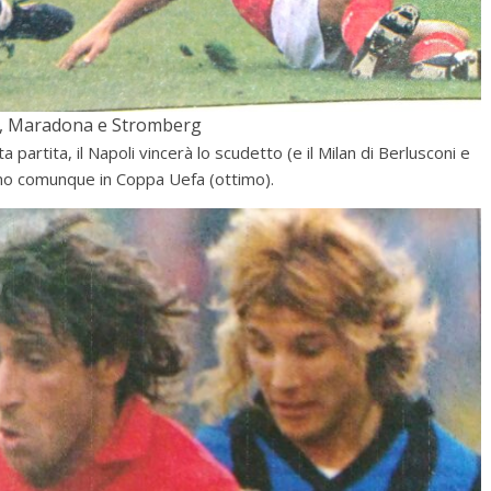
, Maradona e Stromberg
artita, il Napoli vincerà lo scudetto (e il Milan di Berlusconi e
mo comunque in Coppa Uefa (ottimo).