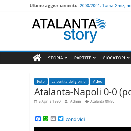
Skip
Ultimo aggiornamento:
2000/2001: Torna Ganz, arr
to
I nostri ritiri – 1998/1999
content
Atalanta
2001/2002 : Comandini e S
Hapoel Haifa-Atalanta 1-4 
I nostri ritiri – 1999/2000
Story
STORIA
PARTITE
GIOCATORI
Foto
Le partite del giorno
Video
Atalanta-Napoli 0-0 (po
8 Aprile 1990
Admin
Atalanta 89/90
F
W
E
T
condividi
a
h
m
w
c
a
a
i