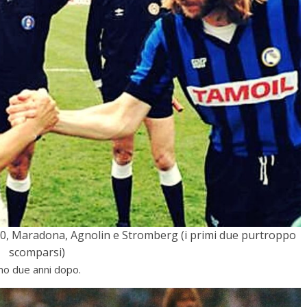
/90, Maradona, Agnolin e Stromberg (i primi due purtroppo
scomparsi)
amo due anni dopo.