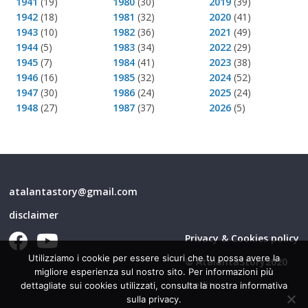
1941
(19)
1980
(30)
2019
(39)
1942
(18)
1981
(32)
2020
(41)
1943
(10)
1982
(36)
2021
(49)
1944
(5)
1983
(34)
2022
(29)
1945
(7)
1984
(41)
2023
(38)
1946
(16)
1985
(32)
2024
(52)
1947
(30)
1986
(24)
2025
(24)
1948
(27)
1987
(37)
2026
(5)
atalantastory@gmail.com
disclaimer
Privacy & Cookies policy
Utilizziamo i cookie per essere sicuri che tu possa avere la
© AtalantaStory2020
migliore esperienza sul nostro sito. Per informazioni più
credits
dettagliate sui cookies utilizzati, consulta la nostra informativa
sulla privacy.