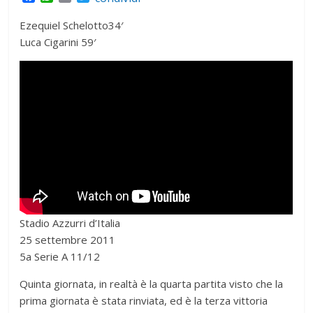
a
h
m
w
c
a
a
i
Ezequiel Schelotto34′
e
t
i
t
Luca Cigarini 59′
b
s
l
t
o
A
e
o
p
r
k
p
Stadio Azzurri d’Italia
25 settembre 2011
5a Serie A 11/12
Quinta giornata, in realtà è la quarta partita visto che la
prima giornata è stata rinviata, ed è la terza vittoria