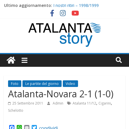
Skip
Ultimo aggiornamento:
I nostri ritiri – 1998/1999
to
2001/2002 : Comandini e Saudati
content
Hapoel Haifa-Atalanta 1-4 (1-2)
I nostri ritiri – 1999/2000
2000/2001: Torna Ganz, arriva Ventola
Atalanta
Story
Foto
Le partite del giorno
Video
Atalanta-Novara 2-1 (1-0)
,
,
25 Settembre 2011
Admin
Atalanta 11/12
Cigarini
Schelotto
F
W
E
T
condividi