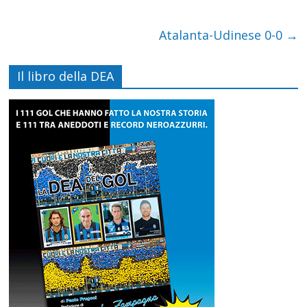
Atalanta-Udinese 0-0
→
Il libro della DEA