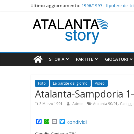
Skip
Ultimo aggiornamento:
1996/1997 : Il potere del tr
to
I nostri ritiri – 1997/1998
content
Atalanta
1998/1999 : Cristiano Doni
I nostri ritiri – 1996/1997
1997/1998 : Caccia e Lucar
Story
STORIA
PARTITE
GIOCATORI
Foto
Le partite del giorno
Video
Atalanta-Sampdoria 1-
,
3 Marzo 1991
Admin
Atalanta 90/91
Caniggi
F
W
E
T
condividi
a
h
m
w
c
a
a
i
Claudio Caniggia 78′