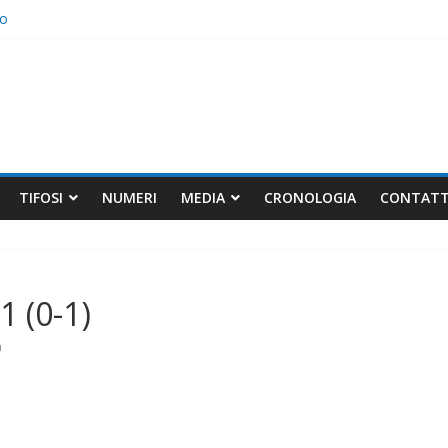
io
elli non bastano
TIFOSI
NUMERI
MEDIA
CRONOLOGIA
CONTATT
1 (0-1)
a