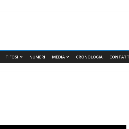
elli non bastano
io
TIFOSI
NUMERI
MEDIA
CRONOLOGIA
CONTATT