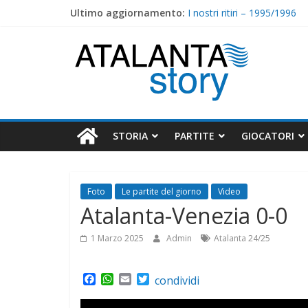
Skip
Ultimo aggiornamento:
I nostri ritiri – 1995/1996
to
1998/1999 : Cristiano Doni
content
Atalanta
I nostri ritiri – 1996/1997
1997/1998 : Caccia e Lucar
1996/1997 : Il potere del tr
Story
STORIA
PARTITE
GIOCATORI
Foto
Le partite del giorno
Video
Atalanta-Venezia 0-0
1 Marzo 2025
Admin
Atalanta 24/25
F
W
E
T
condividi
a
h
m
w
c
a
a
i