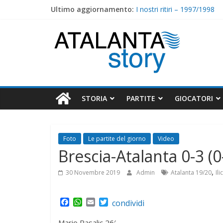
Skip
Ultimo aggiornamento:
I nostri ritiri – 1997/1998
to
2000/2001: Torna Ganz, arr
content
Atalanta
I nostri ritiri – 1998/1999
1999/2000 : Nippo Nappi tir
Massese-Atalanta 0-1 (0-0
Story
STORIA
PARTITE
GIOCATORI
Foto
Le partite del giorno
Video
Brescia-Atalanta 0-3 (0
,
30 Novembre 2019
Admin
Atalanta 19/20
Ili
F
W
E
T
condividi
a
h
m
w
c
a
a
i
Mario Pasalic 26′