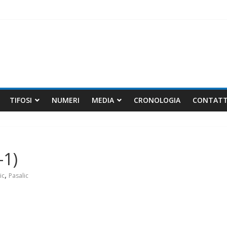
iva Ventola
ali matti
)
TIFOSI
NUMERI
MEDIA
CRONOLOGIA
CONTATT
-1)
,
cic
Pasalic