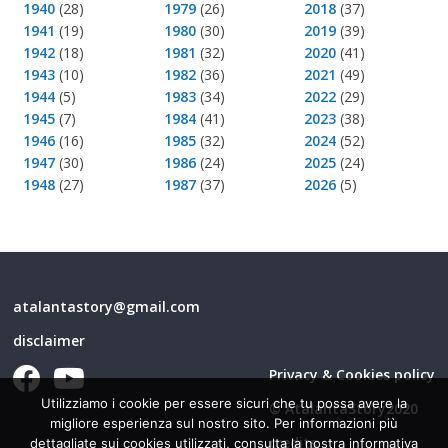
1940
(28)
1979
(26)
2018
(37)
1941
(19)
1980
(30)
2019
(39)
1942
(18)
1981
(32)
2020
(41)
1943
(10)
1982
(36)
2021
(49)
1944
(5)
1983
(34)
2022
(29)
1945
(7)
1984
(41)
2023
(38)
1946
(16)
1985
(32)
2024
(52)
1947
(30)
1986
(24)
2025
(24)
1948
(27)
1987
(37)
2026
(5)
atalantastory@gmail.com
disclaimer
Privacy & Cookies policy
Utilizziamo i cookie per essere sicuri che tu possa avere la
© AtalantaStory2020
migliore esperienza sul nostro sito. Per informazioni più
credits
dettagliate sui cookies utilizzati, consulta la nostra informativa