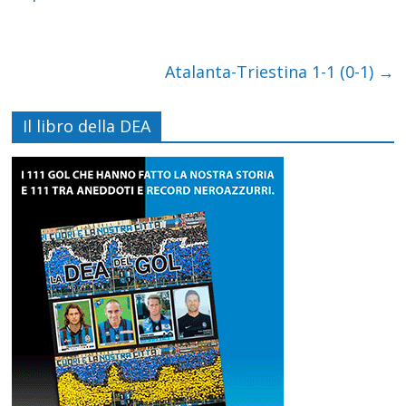
Atalanta-Triestina 1-1 (0-1)
→
Il libro della DEA