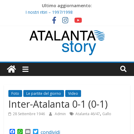
Skip
Ultimo aggiornamento:
to
I nostri ritiri – 1997/1998
content
1998/1999 : Cristiano Doni
I nostri ritiri – 1996/1997
1997/1998 : Caccia e Lucarelli non bastano
1996/1997 : Il potere del trio
Atalanta
Story
Foto
Le partite del giorno
Video
Inter-Atalanta 0-1 (0-1)
,
28 Settembre 1946
Admin
Atalanta 46/47
Gallo
F
W
E
T
condividi