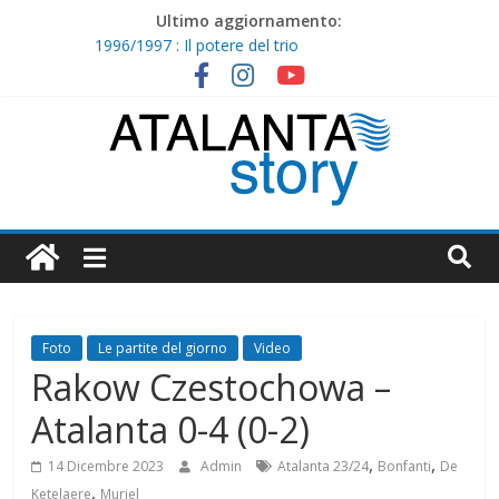
Skip
Ultimo aggiornamento:
to
1996/1997 : Il potere del trio
content
I nostri ritiri – 1997/1998
1998/1999 : Cristiano Doni
I nostri ritiri – 1996/1997
1997/1998 : Caccia e Lucarelli non bastano
Atalanta
Story
Foto
Le partite del giorno
Video
Rakow Czestochowa –
Atalanta 0-4 (0-2)
,
,
14 Dicembre 2023
Admin
Atalanta 23/24
Bonfanti
De
,
Ketelaere
Muriel