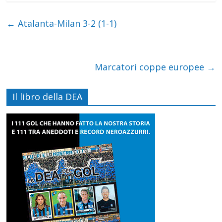
←
Atalanta-Milan 3-2 (1-1)
Marcatori coppe europee
→
Il libro della DEA