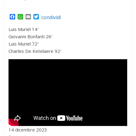
F
W
E
T
condividi
a
h
m
w
c
a
a
i
Luis Muriel 14′
e
t
i
t
Giovanni Bonfanti 26′
b
s
l
t
Luis Muriel 72′
o
A
e
o
p
r
Charles De Ketelaere 92′
k
p
14 dicembre 2023