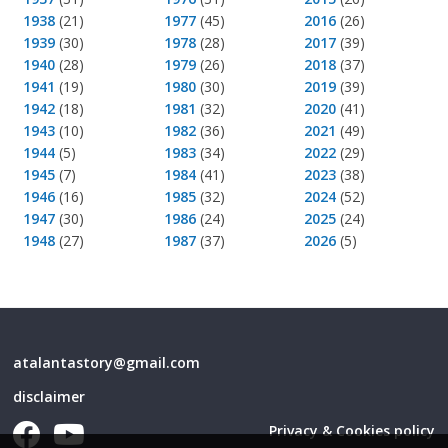
1938
(21)
1977
(45)
2016
(26)
1939
(30)
1978
(28)
2017
(39)
1940
(28)
1979
(26)
2018
(37)
1941
(19)
1980
(30)
2019
(39)
1942
(18)
1981
(32)
2020
(41)
1943
(10)
1982
(36)
2021
(49)
1944
(5)
1983
(34)
2022
(29)
1945
(7)
1984
(41)
2023
(38)
1946
(16)
1985
(32)
2024
(52)
1947
(30)
1986
(24)
2025
(24)
1948
(27)
1987
(37)
2026
(5)
atalantastory@gmail.com
disclaimer
Privacy & Cookies policy