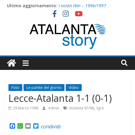
Skip
Ultimo aggiornamento:
I nostri ritiri – 1996/1997
to
1999/2000 : Nippo Nappi tirali matti
content
Massese-Atalanta 0-1 (0-0)
I nostri ritiri – 1997/1998
1998/1999 : Cristiano Doni
Atalanta
Story
Foto
Le partite del giorno
Video
Lecce-Atalanta 1-1 (0-1)
,
29 Marzo 1998
Admin
Atalanta 97/98
Sgrò
F
W
E
T
condividi
a
h
m
w