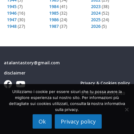
1945
(7)
1984
(41)
2023
(38)
1946
(16)
1985
(32)
2024
(52)
1947
(30)
1986
(24)
2025
(24)
1948
(27)
1987
(37)
2026
(5)
atalantastory@gmail.com
disclaimer
Privacy & Cookies policy
Utilizziamo i cookie per essere sicuri che tu possa avere la
© AtalantaStory2020
migliore esperienza sul nostro sito. Per informazioni più
credits
dettagliate sui cookies utilizzati, consulta la nostra informativa
sulla privacy.
Ok
Privacy policy