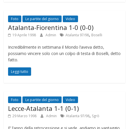
Foto
Le partite del giorno
Video
Atalanta-Fiorentina 1-0 (0-0)
,
19 Aprile 1998
Admin
Atalanta 97/98
Boselli
Incredibilmente in settimana il Mondo l’aveva detto,
possiamo vincere solo con un colpo di testa di Boselli, detto
fatto.
Leggi tutto
Foto
Le partite del giorno
Video
Lecce-Atalanta 1-1 (0-1)
,
29 Marzo 1998
Admin
Atalanta 97/98
Sgrò
E’ l’anno della retrocessione e si vede, andiamo in vantaggio