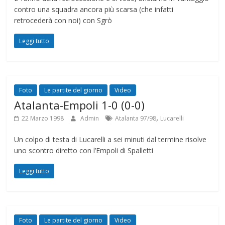
contro una squadra ancora più scarsa (che infatti
retrocederà con noi) con Sgrò
Leggi tutto
Foto
Le partite del giorno
Video
Atalanta-Empoli 1-0 (0-0)
,
22 Marzo 1998
Admin
Atalanta 97/98
Lucarelli
Un colpo di testa di Lucarelli a sei minuti dal termine risolve
uno scontro diretto con l’Empoli di Spalletti
Leggi tutto
Foto
Le partite del giorno
Video