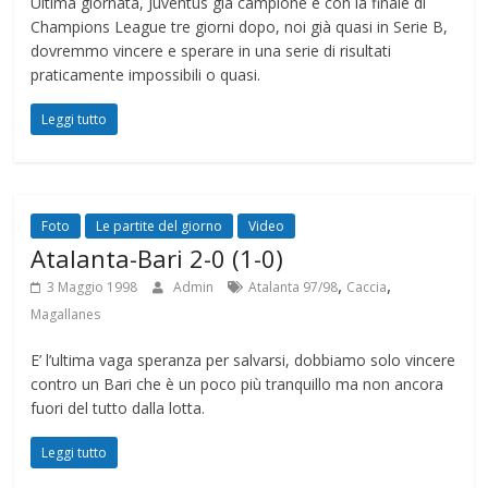
Ultima giornata, Juventus già campione e con la finale di
Champions League tre giorni dopo, noi già quasi in Serie B,
dovremmo vincere e sperare in una serie di risultati
praticamente impossibili o quasi.
Leggi tutto
Foto
Le partite del giorno
Video
Atalanta-Bari 2-0 (1-0)
,
,
3 Maggio 1998
Admin
Atalanta 97/98
Caccia
Magallanes
E’ l’ultima vaga speranza per salvarsi, dobbiamo solo vincere
contro un Bari che è un poco più tranquillo ma non ancora
fuori del tutto dalla lotta.
Leggi tutto