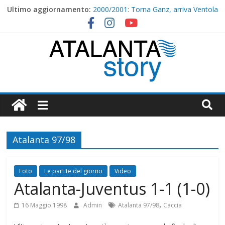
Skip
Ultimo aggiornamento:
2000/2001: Torna Ganz, arriva Ventola
to
I nostri ritiri – 1998/1999
content
2001/2002 : Comandini e Saudati
Hapoel Haifa-Atalanta 1-4 (1-2)
I nostri ritiri – 1999/2000
Atalanta
Story
Atalanta 97/98
Foto
Le partite del giorno
Video
Atalanta-Juventus 1-1 (1-0)
,
16 Maggio 1998
Admin
Atalanta 97/98
Caccia