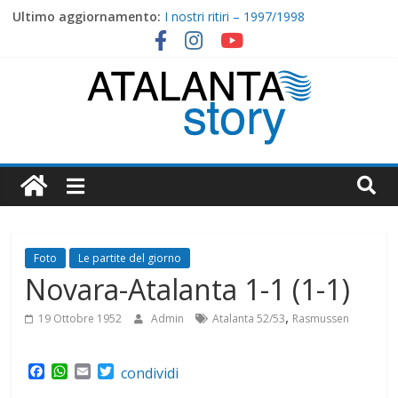
Skip
Ultimo aggiornamento:
I nostri ritiri – 1997/1998
to
2000/2001: Torna Ganz, arriva Ventola
content
I nostri ritiri – 1998/1999
1999/2000 : Nippo Nappi tirali matti
Massese-Atalanta 0-1 (0-0)
Atalanta
Story
Foto
Le partite del giorno
Novara-Atalanta 1-1 (1-1)
,
19 Ottobre 1952
Admin
Atalanta 52/53
Rasmussen
F
W
E
T
condividi
a
h
m
w