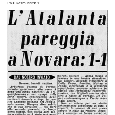
c
a
a
i
Paul Rasmussen 1′
e
t
i
t
b
s
l
t
o
A
e
o
p
r
k
p