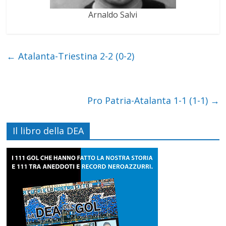
Arnaldo Salvi
←
Atalanta-Triestina 2-2 (0-2)
Pro Patria-Atalanta 1-1 (1-1)
→
Il libro della DEA