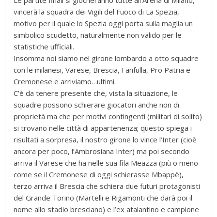
Le partite finali si giocheranno tutte all’Arena di Milano,
vincerà la squadra dei Vigili del Fuoco di La Spezia,
motivo per il quale lo Spezia oggi porta sulla maglia un
simbolico scudetto, naturalmente non valido per le
statistiche ufficiali.
Insomma noi siamo nel girone lombardo a otto squadre
con le milanesi, Varese, Brescia, Fanfulla, Pro Patria e
Cremonese e arriviamo…ultimi.
C’è da tenere presente che, vista la situazione, le
squadre possono schierare giocatori anche non di
proprietà ma che per motivi contingenti (militari di solito)
si trovano nelle città di appartenenza; questo spiega i
risultati a sorpresa, il nostro girone lo vince l’Inter (cioè
ancora per poco, l’Ambrosiana Inter) ma poi secondo
arriva il Varese che ha nelle sua fila Meazza (più o meno
come se il Cremonese di oggi schierasse Mbappè),
terzo arriva il Brescia che schiera due futuri protagonisti
del Grande Torino (Martelli e Rigamonti che darà poi il
nome allo stadio bresciano) e l’ex atalantino e campione