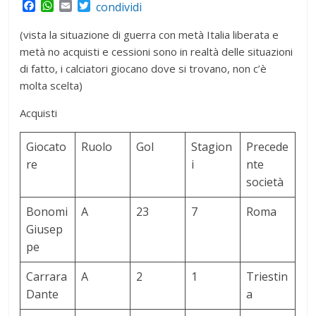
F
W
E
T
condividi
a
h
m
w
c
a
a
i
(vista la situazione di guerra con metà Italia liberata e
e
t
i
t
metà no acquisti e cessioni sono in realtà delle situazioni
b
s
l
t
di fatto, i calciatori giocano dove si trovano, non c’è
o
A
e
o
p
r
molta scelta)
k
p
Acquisti
Giocato
Ruolo
Gol
Stagion
Precede
re
i
nte
società
Bonomi
A
23
7
Roma
Giusep
pe
Carrara
A
2
1
Triestin
Dante
a