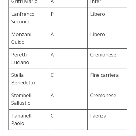
Gritti Mario
A
Inter
Lanfranco
P
Libero
Secondo
Monzani
A
Libero
Guido
Peretti
A
Cremonese
Luciano
Stella
C
Fine carriera
Benedetto
Stombelli
A
Cremonese
Sallustio
Tabanelli
C
Faenza
Paolo