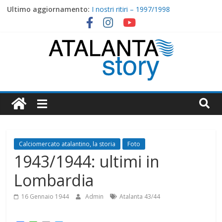
Skip
Ultimo aggiornamento:
I nostri ritiri – 1997/1998
to
2000/2001: Torna Ganz, arriva Ventola
content
I nostri ritiri – 1998/1999
1999/2000 : Nippo Nappi tirali matti
Massese-Atalanta 0-1 (0-0)
Atalanta
Story
Calciomercato atalantino, la storia
Foto
1943/1944: ultimi in
Lombardia
16 Gennaio 1944
Admin
Atalanta 43/44