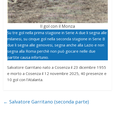
Il gol con il Monza
Su tre gol nella prima stagione in Serie A due li segna alle
milanesi, su cinque gol nella seconda stagione in Serie B
due li segna alle genovesi, segna anche alla Lazio e non
segna alla Roma perchè non può giocare nelle due
partite causa infortunio.
Salvatore Garritano nato a Cosenza il 23 dicembre 1955
e morto a Cosenza il 12 novembre 2025, 40 presenze e
10 gol con l’Atalanta.
←
Salvatore Garritano (seconda parte)