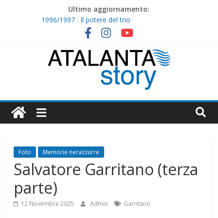
Skip
Ultimo aggiornamento:
to
1996/1997 : Il potere del trio
content
I nostri ritiri – 1997/1998
1998/1999 : Cristiano Doni
I nostri ritiri – 1996/1997
1997/1998 : Caccia e Lucarelli non bastano
Atalanta
Story
Foto
Memorie nerazzurre
Salvatore Garritano (terza
parte)
12 Novembre 2025
Admin
Garritano