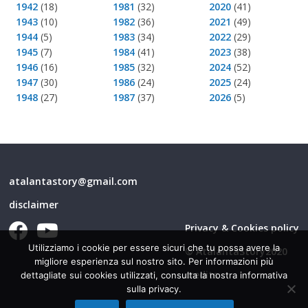
1942
(18)
1981
(32)
2020
(41)
1943
(10)
1982
(36)
2021
(49)
1944
(5)
1983
(34)
2022
(29)
1945
(7)
1984
(41)
2023
(38)
1946
(16)
1985
(32)
2024
(52)
1947
(30)
1986
(24)
2025
(24)
1948
(27)
1987
(37)
2026
(5)
atalantastory@gmail.com
disclaimer
Privacy & Cookies policy
Utilizziamo i cookie per essere sicuri che tu possa avere la
© AtalantaStory2020
migliore esperienza sul nostro sito. Per informazioni più
credits
dettagliate sui cookies utilizzati, consulta la nostra informativa
sulla privacy.