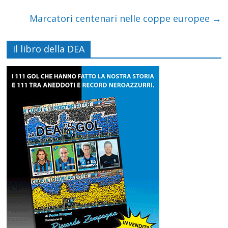
Marcatori centenari nelle coppe europee
→
Il libro della DEA