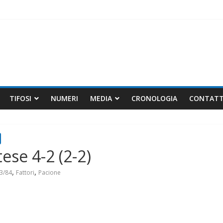
ali matti
)
TIFOSI
NUMERI
MEDIA
CRONOLOGIA
CONTATT
se 4-2 (2-2)
,
,
83/84
Fattori
Pacione