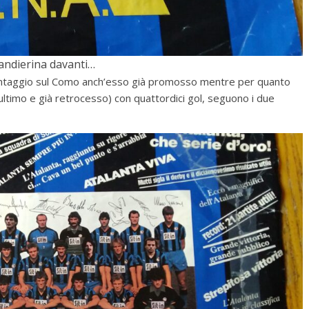
bandierina davanti…
 vantaggio sul Como anch’esso già promosso mentre per quanto
ultimo e già retrocesso) con quattordici gol, seguono i due