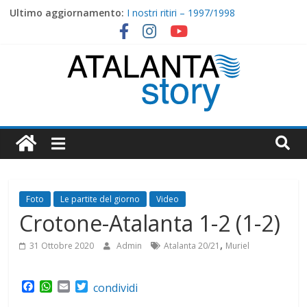
Skip
Ultimo aggiornamento:
I nostri ritiri – 1997/1998
to
2000/2001: Torna Ganz, arriva Ventola
content
I nostri ritiri – 1998/1999
1999/2000 : Nippo Nappi tirali matti
Massese-Atalanta 0-1 (0-0)
Atalanta
Story
Foto
Le partite del giorno
Video
Crotone-Atalanta 1-2 (1-2)
,
31 Ottobre 2020
Admin
Atalanta 20/21
Muriel
F
W
E
T
condividi
a
h
m
w