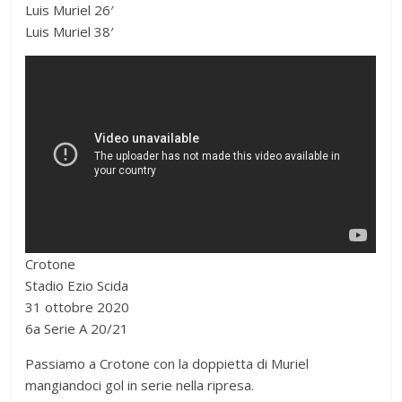
c
a
a
i
Luis Muriel 26′
e
t
i
t
Luis Muriel 38′
b
s
l
t
o
A
e
o
p
r
k
p
Crotone
Stadio Ezio Scida
31 ottobre 2020
6a Serie A 20/21
Passiamo a Crotone con la doppietta di Muriel
mangiandoci gol in serie nella ripresa.