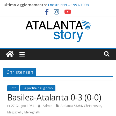
Skip
Ultimo aggiornamento:
I nostri ritiri – 1997/1998
to
2000/2001: Torna Ganz, arriva Ventola
content
I nostri ritiri – 1998/1999
1999/2000 : Nippo Nappi tirali matti
Massese-Atalanta 0-1 (0-0)
Atalanta
Story
Christensen
Foto
Le partite del giorno
Basilea-Atalanta 0-3 (0-0)
,
,
27 Giugno 1964
Admin
Atalanta 63/64
Christensen
,
Magistrelli
Mereghetti